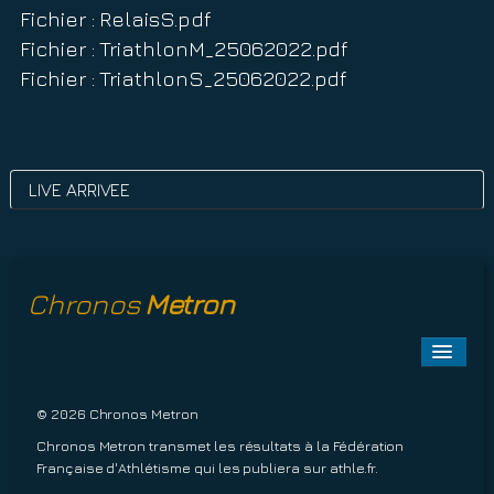
Fichier : RelaisS.pdf
Fichier : TriathlonM_25062022.pdf
Fichier : TriathlonS_25062022.pdf
LIVE ARRIVEE
Chronos
Metron
Toggle
Naviga
A PROPOS
© 2026 Chronos Metron
Chronos Metron transmet les résultats à la Fédération
EPREUVES À VENIR
Française d'Athlétisme qui les publiera sur
athle.fr
.