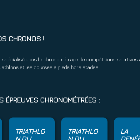
OS CHRONOS !
 spécialisé dans le chronométrage de compétitions sportives 
 duathlons et les courses à pieds hors stades.
ES ÉPREUVES CHRONOMÉTRÉES :
TRIATHLO
TRIATHLO
LA
N DU
N DU
DENÉ