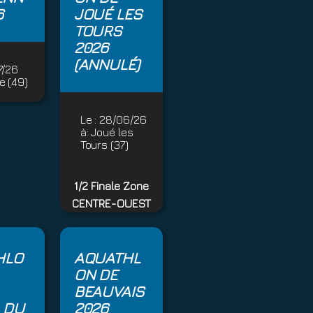
6
JOUÉ LES
TOURS
2026
(ANNULÉ)
7/26
e (49)
Le :
28/06/26
à:
Joué les
Tours (37)
1/2 Finale Zone
CENTRE-OUEST
HLO
AQUATHL
ON DE
BEAUVAIS
 DU
2026