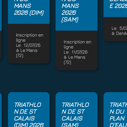
MANS
MANS
E 202
2026 (DIM)
2026
(SAM)
Le :
5/0
à:
Dené
Inscription en
ligne
Inscription en
Le :
12/07/26
ligne
à:
Le Mans
Le :
11/07/26
(72)
à:
Le Mans
(72)
TRIATHLO
TRIATHLO
TRIAT
N DE ST
N DE ST
N DU
CALAIS
CALAIS
PLAN
(DIM) 2026
(SAM)
D'EAU