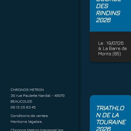
DES
RINDINS
2026
Le :
19/07/26
à:
La Barre de
Monts (85)
CHRONOS METRON
30 rue Paulette Nardal - 49070
BEAUCOUZE
TRIATHLO
06 13 20 63 45
N DE LA
Conditions de ventes.
TOURAINE
Mentions légales.
2026
Chronos Metron transmet les