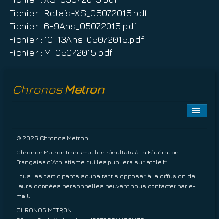
Fichier : Relais-XS_05072015.pdf
Fichier : 6-9Ans_05072015.pdf
Fichier : 10-13Ans_05072015.pdf
Fichier : M_05072015.pdf
Chronos
Metron
Toggle
Naviga
A PROPOS
© 2026 Chronos Metron
Chronos Metron transmet les résultats à la Fédération
EPREUVES À VENIR
Française d'Athlétisme qui les publiera sur
athle.fr
.
Tous les participants souhaitant s'opposer à la diffusion de
EPREUVES TERMINÉES
leurs données personnelles peuvent nous contacter par
e-
mail
.
INSCRIPTIONS
CHRONOS METRON