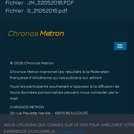
Fichier : JM_22052016.PDF
Fichier : S_21052016.pdf
Chronos
Metron
Toggle
Naviga
A PROPOS
© 2026 Chronos Metron
Chronos Metron transmet les résultats à la Fédération
EPREUVES À VENIR
Française d'Athlétisme qui les publiera sur
athle.fr
.
Tous les participants souhaitant s'opposer à la diffusion de
EPREUVES TERMINÉES
leurs données personnelles peuvent nous contacter par
e-
mail
.
INSCRIPTIONS
CHRONOS METRON
30 rue Paulette Nardal - 49070 BEAUCOUZE
TARIFS
06 13 20 63 45
NOUS UTILISONS DES COOKIES SUR CE SITE POUR AMÉLIORER VOTR
Conditions de ventes.
EXPÉRIENCE D'UTILISATEUR.
En savoir plus
CONTACT
Mentions légales.