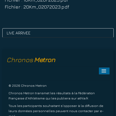
Fichier : 20Km_02072023.pdf
LIVE ARRIVEE
Chronos
Metron
Toggle
Naviga
A PROPOS
© 2026 Chronos Metron
Chronos Metron transmet les résultats à la Fédération
EPREUVES À VENIR
Française d'Athlétisme qui les publiera sur
athle.fr
.
Tous les participants souhaitant s'opposer à la diffusion de
EPREUVES TERMINÉES
leurs données personnelles peuvent nous contacter par
e-