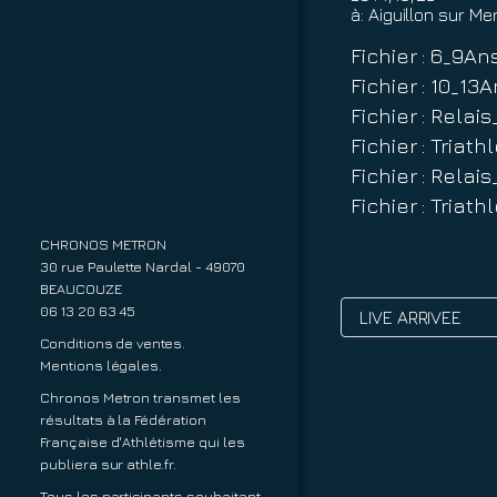
à:
Aiguillon sur Me
Fichier : 6_9A
Fichier : 10_1
Fichier : Rela
Fichier : Tria
Fichier : Rela
Fichier : Tria
CHRONOS METRON
30 rue Paulette Nardal - 49070
BEAUCOUZE
06 13 20 63 45
LIVE ARRIVEE
Conditions de ventes.
Mentions légales.
Chronos Metron transmet les
résultats à la Fédération
Française d'Athlétisme qui les
publiera sur
athle.fr
.
Tous les participants souhaitant