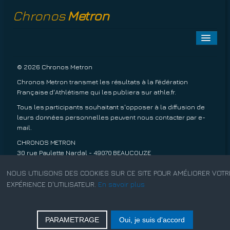
Chronos
Metron
Toggle
Naviga
A PROPOS
© 2026 Chronos Metron
Chronos Metron transmet les résultats à la Fédération
EPREUVES À VENIR
Française d'Athlétisme qui les publiera sur
athle.fr
.
Tous les participants souhaitant s'opposer à la diffusion de
EPREUVES TERMINÉES
leurs données personnelles peuvent nous contacter par
e-
mail
.
INSCRIPTIONS
CHRONOS METRON
30 rue Paulette Nardal - 49070 BEAUCOUZE
TARIFS
06 13 20 63 45
NOUS UTILISONS DES COOKIES SUR CE SITE POUR AMÉLIORER VOTR
Conditions de ventes.
EXPÉRIENCE D'UTILISATEUR.
En savoir plus
CONTACT
Mentions légales.
PARAMETRAGE
Oui, je suis d'accord
Rechercher