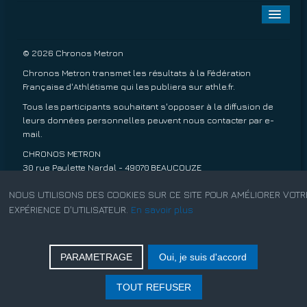
Toggle
Naviga
A PROPOS
© 2026 Chronos Metron
Chronos Metron transmet les résultats à la Fédération
EPREUVES À VENIR
Française d'Athlétisme qui les publiera sur
athle.fr
.
Tous les participants souhaitant s'opposer à la diffusion de
EPREUVES TERMINÉES
leurs données personnelles peuvent nous contacter par
e-
mail
.
INSCRIPTIONS
CHRONOS METRON
30 rue Paulette Nardal - 49070 BEAUCOUZE
TARIFS
06 13 20 63 45
NOUS UTILISONS DES COOKIES SUR CE SITE POUR AMÉLIORER VOTR
Conditions de ventes.
EXPÉRIENCE D'UTILISATEUR.
En savoir plus
CONTACT
Mentions légales.
PARAMETRAGE
Oui, je suis d'accord
Rechercher
TOUT REFUSER