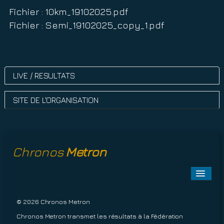
Fichier : 10km_19102025.pdf
Fichier : Semi_19102025_copy_1.pdf
LIVE / RESULTATS
SITE DE L'ORGANISATION
Chronos
Metron
Toggle
Naviga
A PROPOS
© 2026 Chronos Metron
Chronos Metron transmet les résultats à la Fédération
EPREUVES À VENIR