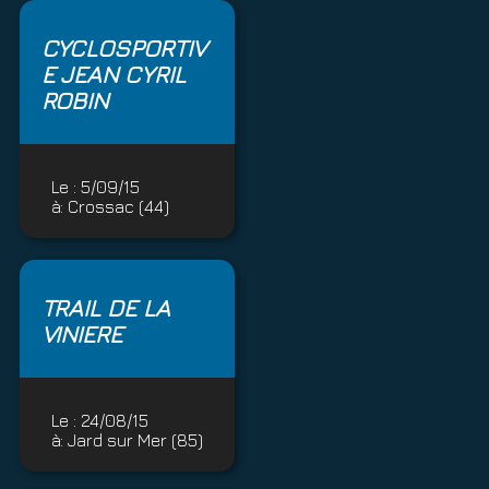
CYCLOSPORTIV
E JEAN CYRIL
ROBIN
Le :
5/09/15
à:
Crossac (44)
TRAIL DE LA
VINIERE
Le :
24/08/15
à:
Jard sur Mer (85)