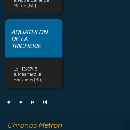
à:
Notre Dame de
Monts (85)
AQUATHLON
DE LA
TRICHERIE
Le :
12/07/15
à:
Mesnard la
Barotière (85)
Chronos
Metron