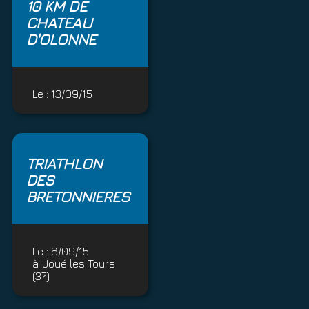
10 KM DE
CHATEAU
D'OLONNE
Le :
13/09/15
TRIATHLON
DES
BRETONNIERES
Le :
6/09/15
à:
Joué les Tours
(37)