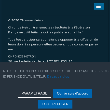
Toggle
Naviga
A PROPOS
© 2026 Chronos Metron
Chronos Metron transmet les résultats à la Fédération
EPREUVES À VENIR
Française d'Athlétisme qui les publiera sur
athle.fr
.
Tous les participants souhaitant s'opposer à la diffusion de
EPREUVES TERMINÉES
leurs données personnelles peuvent nous contacter par
e-
mail
.
INSCRIPTIONS
CHRONOS METRON
30 rue Paulette Nardal - 49070 BEAUCOUZE
TARIFS
06 13 20 63 45
NOUS UTILISONS DES COOKIES SUR CE SITE POUR AMÉLIORER VOTR
Conditions de ventes.
EXPÉRIENCE D'UTILISATEUR.
En savoir plus
CONTACT
Mentions légales.
PARAMETRAGE
Oui, je suis d'accord
Rechercher
TOUT REFUSER