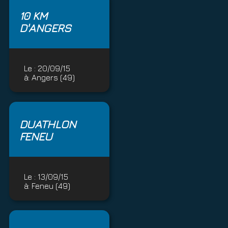
10 KM
D'ANGERS
Le :
20/09/15
à:
Angers (49)
DUATHLON
FENEU
Le :
13/09/15
à:
Feneu (49)