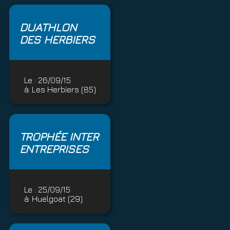
DUATHLON
DES HERBIERS
Le :
26/09/15
à:
Les Herbiers (85)
TROPHÉE INTER
ENTREPRISES
Le :
25/09/15
à:
Huelgoat (29)