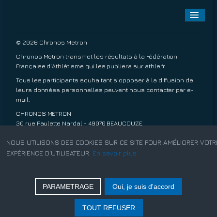
Toggle
Naviga
A PROPOS
© 2026 Chronos Metron
Chronos Metron transmet les résultats à la Fédération
EPREUVES À VENIR
Française d'Athlétisme qui les publiera sur
athle.fr
.
Tous les participants souhaitant s'opposer à la diffusion de
EPREUVES TERMINÉES
leurs données personnelles peuvent nous contacter par
e-
mail
.
INSCRIPTIONS
CHRONOS METRON
30 rue Paulette Nardal - 49070 BEAUCOUZE
TARIFS
06 13 20 63 45
NOUS UTILISONS DES COOKIES SUR CE SITE POUR AMÉLIORER VOTR
Conditions de ventes.
EXPÉRIENCE D'UTILISATEUR.
En savoir plus
CONTACT
Mentions légales.
PARAMETRAGE
Oui, je suis d'accord
Rechercher
TOUT REFUSER