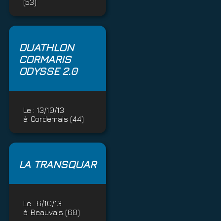
(53)
DUATHLON
CORMARIS
ODYSSE 2.0
Le :
13/10/13
à:
Cordemais (44)
LA TRANSQUAR
Le :
6/10/13
à:
Beauvais (60)