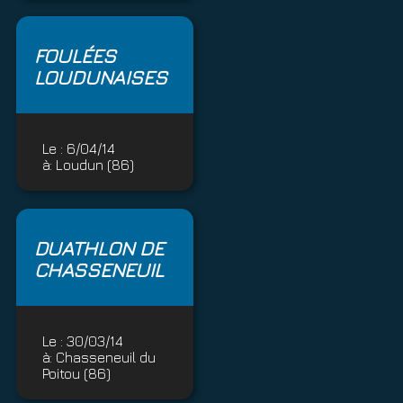
FOULÉES
LOUDUNAISES
Le :
6/04/14
à:
Loudun (86)
DUATHLON DE
CHASSENEUIL
Le :
30/03/14
à:
Chasseneuil du
Poitou (86)