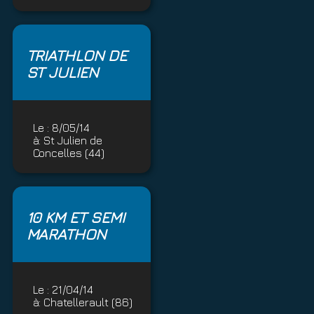
TRIATHLON DE
ST JULIEN
Le :
8/05/14
à:
St Julien de
Concelles (44)
10 KM ET SEMI
MARATHON
Le :
21/04/14
à:
Chatellerault (86)