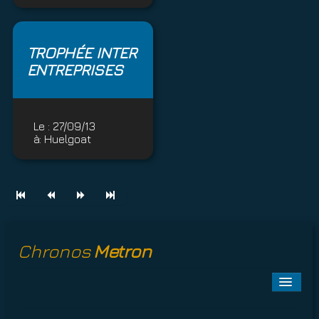
TROPHÉE INTER
ENTREPRISES
Le :
27/09/13
à:
Huelgoat
Chronos
Metron
Toggle
Naviga
A PROPOS