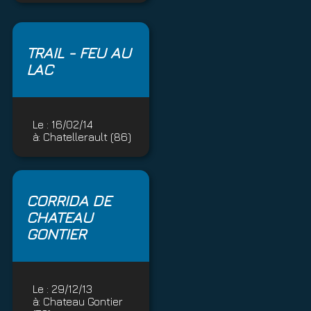
TRAIL - FEU AU
LAC
Le :
16/02/14
à:
Chatellerault (86)
CORRIDA DE
CHATEAU
GONTIER
Le :
29/12/13
à:
Chateau Gontier